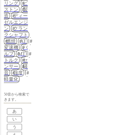
リング
ピ
ストン
製
造
ディー
ゼルエンジ
ン
クラン
クシャフト
燃焼
AT
変速機
バ
ルブ
MT
トルク
セ
ンサー
騒
音
強度
軽量化
50音から検索で
きます。
あ
い
う
え