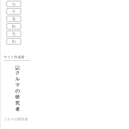
ら
り
る
れ
ろ
わ
サイト作成者
クルマの研究者