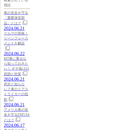
検索されている
用語
車の安全を守る
「重要保安部
品」とは？
2024.06.21
クルマの骨格！
リーンフォース
メントを解説
2024.06.22
MT車に乗るな
ら知っておきた
い！ ギヤ抜けの
原因と対策
2024.06.21
意外と知らな
い？車のドアス
トライカーの役
割
2024.06.21
アメリカ車の安
全を守るFMVSS
とは？
2024.06.17