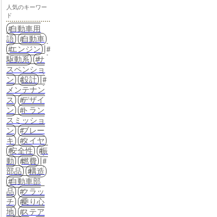
人気のキーワー
ド
自動車用
語
自動車
エンジン
駆動系
サ
スペンショ
ン
設計
メンテナン
ス
デザイ
ン
トラン
スミッショ
ン
ブレー
キ
タイヤ
安全性
振
動
燃費
部品
構造
自動車部
品
クラッ
チ
乗り心
地
ステア