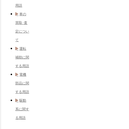
用語
車の
買取･査
定につい
て
運転
補助に関
する用語
電機
部品に関
する用語
駆動
系に関す
る用語