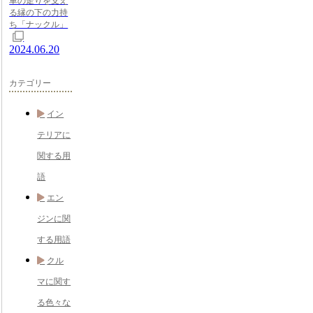
車の走りを支え
る縁の下の力持
ち「ナックル」
2024.06.20
カテゴリー
イン
テリアに
関する用
語
エン
ジンに関
する用語
クル
マに関す
る色々な