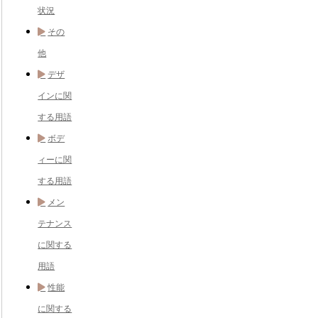
状況
その
他
デザ
インに関
する用語
ボデ
ィーに関
する用語
メン
テナンス
に関する
用語
性能
に関する