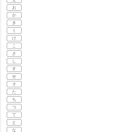
お
か
き
く
け
こ
さ
し
す
せ
そ
た
ち
つ
て
と
な