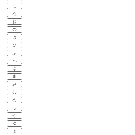
に
ぬ
ね
の
は
ひ
ふ
へ
ほ
ま
み
む
め
も
や
ゆ
よ