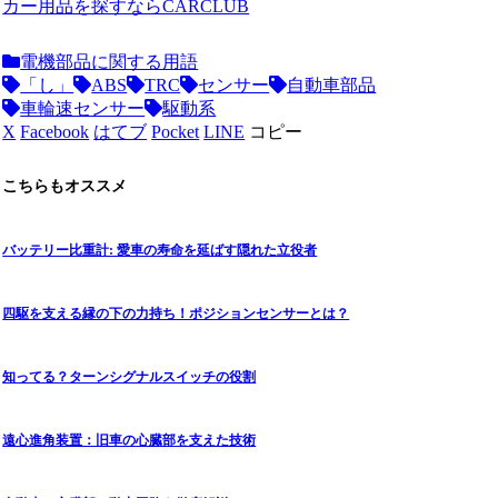
カー用品を探すならCARCLUB
電機部品に関する用語
「し」
ABS
TRC
センサー
自動車部品
車輪速センサー
駆動系
X
Facebook
はてブ
Pocket
LINE
コピー
こちらもオススメ
バッテリー比重計: 愛車の寿命を延ばす隠れた立役者
四駆を支える縁の下の力持ち！ポジションセンサーとは？
知ってる？ターンシグナルスイッチの役割
遠心進角装置：旧車の心臓部を支えた技術