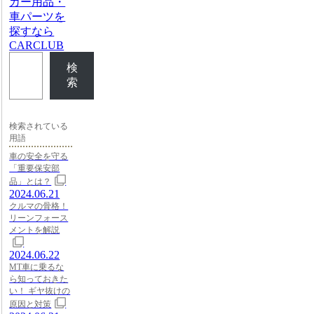
カー用品・
車パーツを
探すなら
CARCLUB
検
索
検索されている
用語
車の安全を守る
「重要保安部
品」とは？
2024.06.21
クルマの骨格！
リーンフォース
メントを解説
2024.06.22
MT車に乗るな
ら知っておきた
い！ ギヤ抜けの
原因と対策