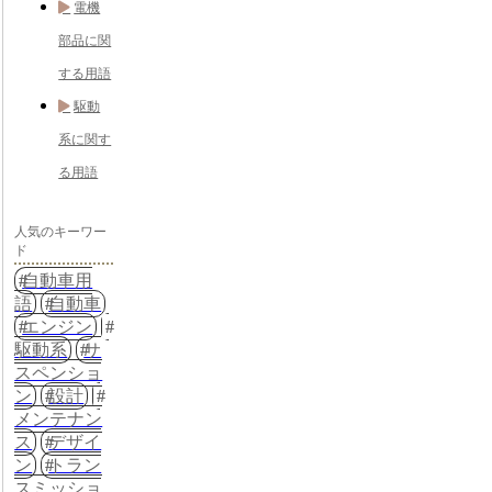
電機
部品に関
する用語
駆動
系に関す
る用語
人気のキーワー
ド
自動車用
語
自動車
エンジン
駆動系
サ
スペンショ
ン
設計
メンテナン
ス
デザイ
ン
トラン
スミッショ