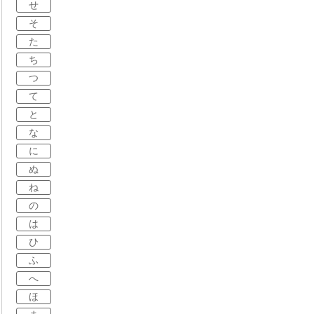
せ
そ
た
ち
つ
て
と
な
に
ぬ
ね
の
は
ひ
ふ
へ
ほ