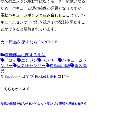
従来のエンジン駆動ではなくモーター駆動となる
ため、バキューム源の確保が課題となりますが、
電動バキュームポンプと組み合わせる
ことで、バ
キュームセンサーは引き続きその役割を果たすこ
とができると期待されています。
カー用品を探すならCARCLUB
電機部品に関する用語
「は」
エンジン
センサー
バキュームセ
ンサー
吸気圧センサー
自動車用語
電装部
品
X
Facebook
はてブ
Pocket
LINE
コピー
こちらもオススメ
愛車の状態を知らせるパイロットランプ：種類と意味を知ろう