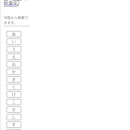
軽量化
50音から検索で
きます。
あ
い
う
え
お
か
き
く
け
こ
さ
し
す