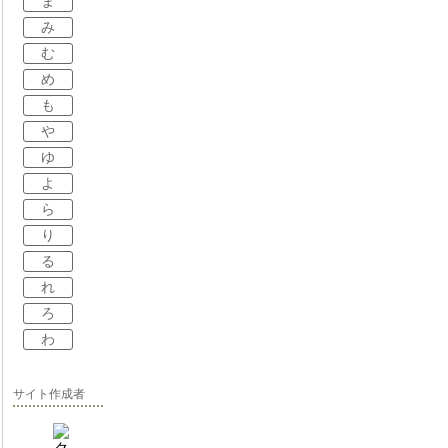
ま
み
む
め
も
や
ゆ
よ
ら
り
る
れ
ろ
わ
サイト作成者