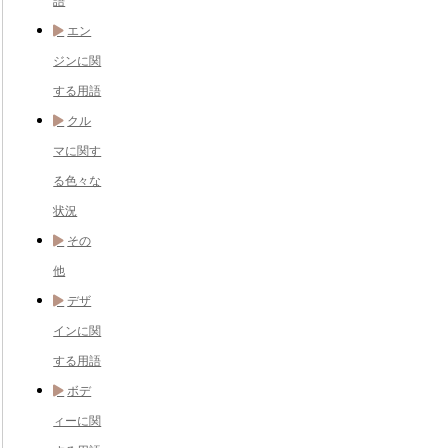
語
エン
ジンに関
する用語
クル
マに関す
る色々な
状況
その
他
デザ
インに関
する用語
ボデ
ィーに関