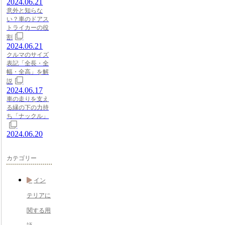
2024.06.21
意外と知らな
い？車のドアス
トライカーの役
割
2024.06.21
クルマのサイズ
表記「全長・全
幅・全高」を解
説
2024.06.17
車の走りを支え
る縁の下の力持
ち「ナックル」
2024.06.20
カテゴリー
イン
テリアに
関する用