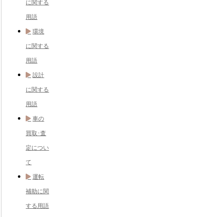
に関する
用語
環境
に関する
用語
設計
に関する
用語
車の
買取･査
定につい
て
運転
補助に関
する用語