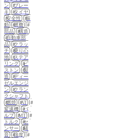
ン
ブレー
キ
タイヤ
安全性
振
動
燃費
部品
構造
自動車部
品
クラッ
チ
乗り心
地
ステア
リング
ピ
ストン
製
造
ディー
ゼルエンジ
ン
クラン
クシャフト
燃焼
AT
変速機
バ
ルブ
MT
トルク
セ
ンサー
騒
音
強度