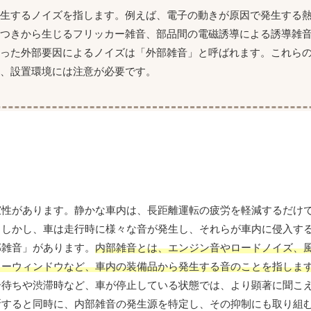
発生するノイズを指します。例えば、電子の動きが原因で発生する
らつきから生じるフリッカー雑音、部品間の電磁誘導による誘導雑
いった外部要因によるノイズは「外部雑音」と呼ばれます。これら
、設置環境には注意が必要です。
寂性があります。静かな車内は、長距離運転の疲労を軽減するだけ
。しかし、車は走行時に様々な音が発生し、それらが車内に侵入す
部雑音」があります。
内部雑音とは、エンジン音やロードノイズ、
ワーウィンドウなど、車内の装備品から発生する音のことを指しま
号待ちや渋滞時など、車が停止している状態では、より顕著に聞こ
断すると同時に、内部雑音の発生源を特定し、その抑制にも取り組