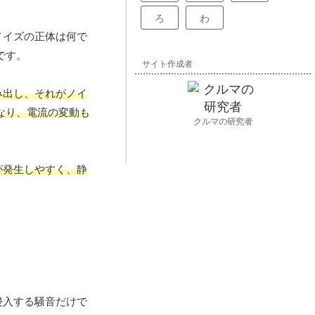
ろ
わ
ノイズの正体は何で
です。
サイト作成者
み出し、それがノイ
なり、電流の変動も
クルマの研究者
が発生しやすく、静
侵入する騒音だけで