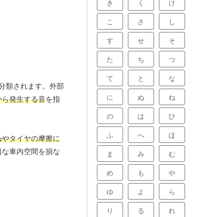
き
く
け
こ
さ
し
す
せ
そ
た
ち
つ
て
と
な
に分類されます。外部
に
ぬ
ね
から発生する音
を指
の
は
ひ
ふ
へ
ほ
凸やタイヤの摩擦に
適な車内空間を損な
ま
み
む
め
も
や
ゆ
よ
ら
り
る
れ