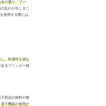
の名の通り「ブー
流の乱れが生じるこ
器を使用する際には、
在し、快適性を損な
であるフリッカー雑
電子部品の材料や製
、
電子機器の使用が