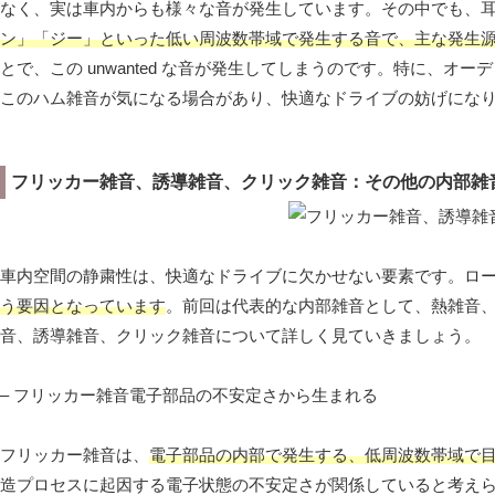
なく、実は車内からも様々な音が発生しています。その中でも、
ン」「ジー」といった低い周波数帯域で発生する音で、主な発生
とで、この unwanted な音が発生してしまうのです。特に、
このハム雑音が気になる場合があり、快適なドライブの妨げにな
フリッカー雑音、誘導雑音、クリック雑音：その他の内部雑
車内空間の静粛性は、快適なドライブに欠かせない要素です。ロ
う要因となっています
。前回は代表的な内部雑音として、熱雑音
音、誘導雑音、クリック雑音について詳しく見ていきましょう。
– フリッカー雑音電子部品の不安定さから生まれる
フリッカー雑音は、
電子部品の内部で発生する、低周波数帯域で
造プロセスに起因する電子状態の不安定さが関係していると考え