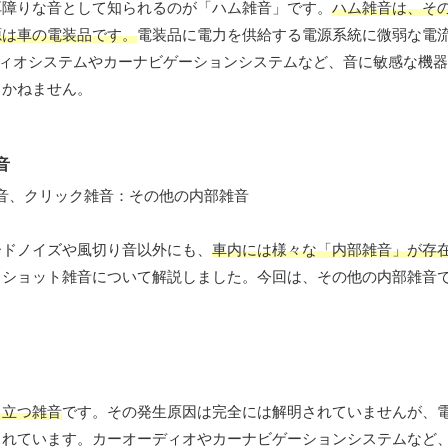
耳障りな音として知られるのが「ハム雑音」です。
ハム雑音は、そ
源は車の電装品です。
電装品に電力を供給する電源系統に微弱な電
オーディオシステムやカーナビゲーションシステムなど、音に敏感な機
りかねません。
音
ードノイズや風切り音以外にも、
車内には様々な「内部雑音」が存
、ショット雑音について解説しました。今回は、その他の内部雑音
目立つ雑音
です。その発生原因は完全には解明されていませんが、
られています。カーオーディオやカーナビゲーションシステムなど