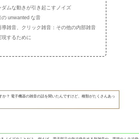
ンダムな動きが引き起こすノイズ
unwanted な音
誘導雑音、クリック雑音：その他の内部雑音
実現するために
すか？ 電子機器の雑音の話を聞いたんですけど、種類がたくさんあっ
せるノイズのことだよ。例えば、電子部品の熱で発生する熱雑音や、電源のムラで発