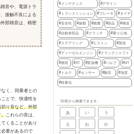
メンテナンス
デザイン
熱雑音や、電源トラ
トランスミッション
ブレーキ
タイヤ
音、接触不良による
の外部雑音は、精密
安全性
振動
燃費
部品
構造
自動車部品
クラッチ
乗り心地
ステアリング
ピストン
製造
ディーゼルエンジン
クランクシャフト
燃焼
AT
変速機
バルブ
MT
トルク
センサー
騒音
強度
軽量化
でなく、同乗者との
ることで、快適性を
50音から検索できます。
風切り音など、外部
あ
い
う
す。
これらの音は、
えてくることがあり
え
お
か
む必要があるので