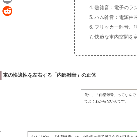
e
a
熱雑音：電子のラ
E
c
ハム雑音：電源由来の 
m
R
e
フリッカー雑音、
a
e
b
快適な車内空間を
i
d
o
l
d
o
i
k
t
車の快適性を左右する「内部雑音」の正体
先生、「内部雑音」ってなんで
てよくわからないんです。
なるほどね。「内部雑音」は、自動車の電子機器自身が発生さ