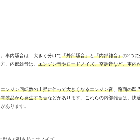
す。車内騒音は、大きく分けて
「外部騒音」
と
「内部雑音」
の2つ
一方、内部雑音は、
エンジン音やロードノイズ、空調音など、車内
、
エンジン回転数の上昇に伴って大きくなるエンジン音
、
路面の凹
の電装品から発生する音
などがあります。これらの内部雑音は、快
性があります。