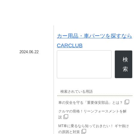
カー用品・車パーツを探すなら
CARCLUB
2024.06.22
検
索
検索されている用語
車の安全を守る「重要保安部品」とは？
クルマの骨格！リーンフォースメントを解
説
MT車に乗るなら知っておきたい！ ギヤ抜け
の原因と対策