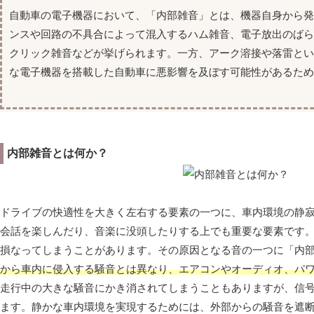
自動車の電子機器において、「内部雑音」とは、機器自身から
ンスや回路の不具合によって混入するハム雑音、電子放出のば
クリック雑音などが挙げられます。一方、アーク溶接や落雷と
な電子機器を搭載した自動車に悪影響を及ぼす可能性があるため
内部雑音とは何か？
ドライブの快適性を大きく左右する要素の一つに、車内環境の静
会話を楽しんだり、音楽に没頭したりする上でも重要な要素です
損なってしまうことがあります。その原因となる音の一つに「内
から車内に侵入する騒音とは異なり、エアコンやオーディオ、パ
走行中の大きな騒音にかき消されてしまうこともありますが、信
ます。静かな車内環境を実現するためには、外部からの騒音を遮