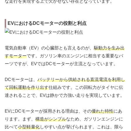
な走行を実現する上で欠かせない存在となっています。
EVにおけるDCモーターの役割と利点
電気自動車（EV）の心臓部とも言えるのが、
駆動力を生み出
すモーター
です。ガソリン車のエンジンに相当する重要なパ
ーツですが、EVではDCモーターが主流となっています。
DCモーターは、
バッテリーから供給される直流電流を利用し
て回転運動を作り出す
仕組みです。この回転力がタイヤに伝
達されることで、EVは静かで力強い走りを実現しています。
EVにDCモーターが採用される理由は、その
優れた特性
にあ
ります。まず、
構造がシンプル
なため、ガソリンエンジンに
比べて
小型軽量化
しやすい点が挙げられます。これは、限ら