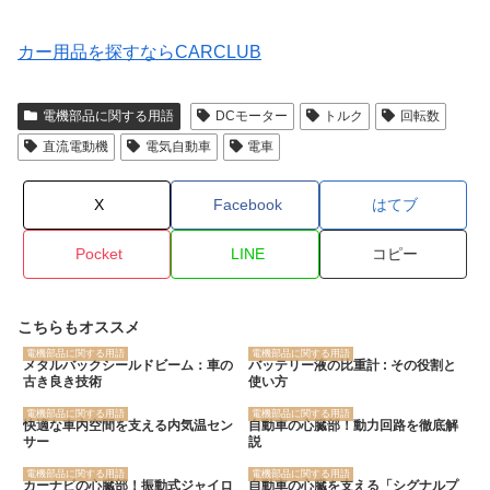
カー用品を探すならCARCLUB
電機部品に関する用語
DCモーター
トルク
回転数
直流電動機
電気自動車
電車
X
Facebook
はてブ
Pocket
LINE
コピー
こちらもオススメ
電機部品に関する用語
電機部品に関する用語
メタルバックシールドビーム：車の
バッテリー液の比重計 : その役割と
古き良き技術
使い方
電機部品に関する用語
電機部品に関する用語
快適な車内空間を支える内気温セン
自動車の心臓部！動力回路を徹底解
サー
説
電機部品に関する用語
電機部品に関する用語
カーナビの心臓部！振動式ジャイロ
自動車の心臓を支える「シグナルプ