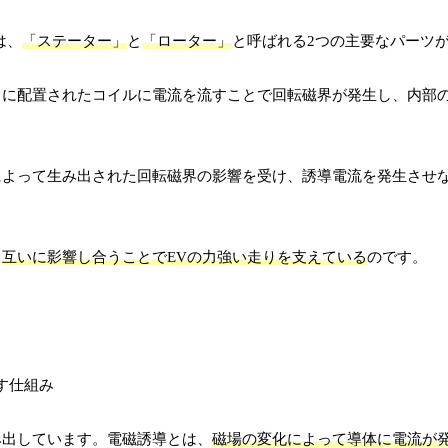
は、
「ステーター」
と
「ローター」
と呼ばれる2つの主要なパーツ
こに配置されたコイルに電流を流すことで回転磁界が発生し、内部
によって生み出された回転磁界の影響を受け、誘導電流を発生させ
、
互いに影響し合うことでEVの力強い走りを支えている
のです。
み出しています。電磁誘導とは、
磁場の変化によって導体に電流が