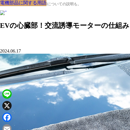
電機部品に関する用語
電機部品に関する用語
電機部品に関する用語
電機部品に関する用語
電機部品に関する用語
電機部品に関する用語
電機部品に関する用語
電機部品に関する用語
電機部品に関する用語
クルマの大辞典、購入･売却についての説明も。
EVの心臓部！交流誘導モーターの仕組み
2024.06.17
Line
X
Facebook