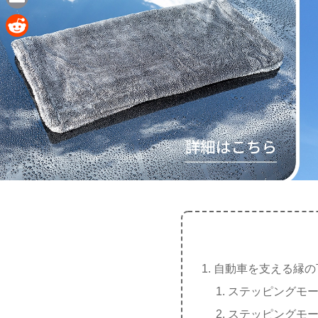
e
a
E
c
m
R
e
a
e
b
i
d
o
l
d
o
i
k
t
自動車を支える縁の
ステッピングモ
ステッピングモ