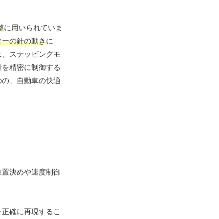
整
に用いられていま
ターの針の動き
に
は、ステッピングモ
量を精密に制御する
のの、自動車の快適
位置決めや速度制御
を正確に再現するこ