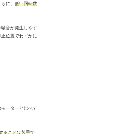
さらに、
低い回転数
や騒音が発生しやす
停止位置でわずかに
のモーターと比べて
することは苦手
で