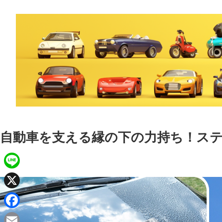
自動車を支える縁の下の力持ち！ス
L
i
X
n
F