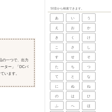
50音から検索できます。
あ
い
う
え
お
か
き
く
け
こ
さ
し
す
せ
そ
品の一つで、出力
ーター」「DCパ
た
ち
つ
せています。
て
と
な
に
ぬ
ね
の
は
ひ
ふ
へ
ほ