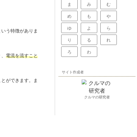
ま
み
む
め
も
や
ゆ
よ
ら
という特徴がありま
り
る
れ
ろ
わ
り、
電流を流すこと
サイト作成者
ことができます。ま
クルマの研究者