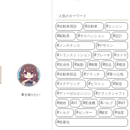
人気のキーワード
自動車用語
自動車
エンジン
駆動系
サスペンション
設計
メンテナンス
デザイン
トランスミッション
ブレーキ
タイヤ
安全性
振動
燃費
部品
構造
自動車部品
クラッチ
乗り心地
ステアリング
ピストン
製造
ディーゼルエンジン
クランクシャフト
車を知りたい
燃焼
AT
変速機
バルブ
MT
トルク
センサー
騒音
強度
軽量化