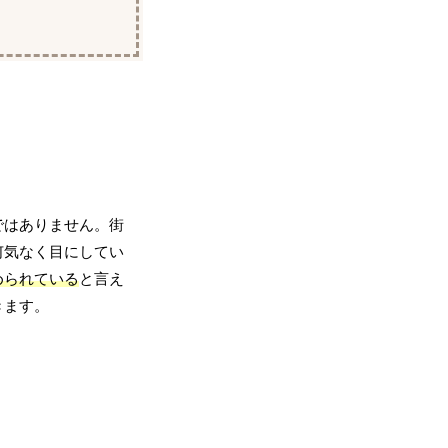
ではありません。街
何気なく目にしてい
められている
と言え
きます。