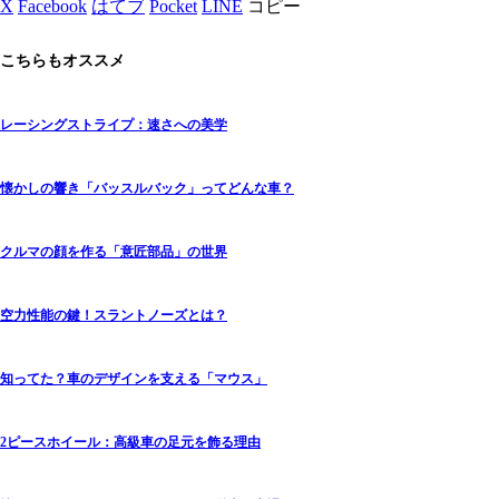
X
Facebook
はてブ
Pocket
LINE
コピー
こちらもオススメ
レーシングストライプ：速さへの美学
懐かしの響き「バッスルバック」ってどんな車？
クルマの顔を作る「意匠部品」の世界
空力性能の鍵！スラントノーズとは？
知ってた？車のデザインを支える「マウス」
2ピースホイール：高級車の足元を飾る理由