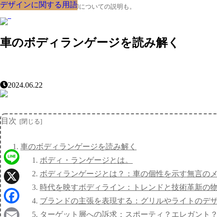
デザインに関する用語
デザインに関する用語
デザインに関する用語
デザインに関する用語
デザインに関する用語
デザインに関する用語
デザインに関する用語
デザインに関する用語
デザインに関する用語
クルマの大辞典、購入･売却についての説明も。
車のボディランゲージを読み解く
2024.06.22
目次
車のボディランゲージを読み解く
ボディ・ランゲージとは。
Line
ボディランゲージとは？：車の個性を示す無言の
時代を映すボディライン：トレンドと技術革新の
X
ブランドの主張を表現する：グリルやライトのデ
Facebook
ターゲット層への訴求：スポーティ？エレガント