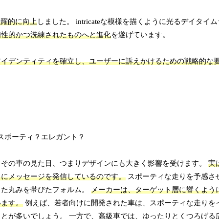
飛躍的に向上
しました。 intricateな模様を描くように光るデイタ
個性的かつ洗練されたものへと進化
を遂げています。
アイデンティティを確立し、ユーザーに訴えかけるための戦略的な
、その車の見た目、つまりデザインにも大きく影響を受けます。
実
ちにメッセージを発信しているのです。
スポーティな走りを予感さ
した丸みを帯びたフォルム。
メーカーは、ターゲット層に響くよう
います。
例えば、若者向けに開発された車は、スポーティな走りを
とが多いでしょう。 一方で、高級車では、ゆったりとくつろげる