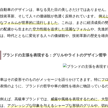
自動車のデザインは、単なる見た目の美しさだけではありません
技術革新、そして人々の価値観が色濃く反映されています。
例え
なフォルムが世界的に流行しました
。これは、まさに経済成長の勢
の配慮から生まれた
空力性能を追求した流麗なフォルム
や、先進
は、時代とともに変化する人々の価値観や、技術革新の歴史を雄
ブランドの主張を表現する：グリルやライトのデザイン哲学
車はその姿形そのものがメッセージを語りかけてきます。特に
フ
表情のように、ブランドの哲学や車の個性を雄弁に物語っている
例えば、高級車ブランドでは、
威厳や風格を表現するために、大
は、
アグレッシブな印象を与えるシャープな形状のグリルや、切