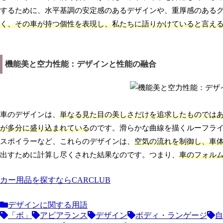
するために、水平基調の安定感のあるデザインや、重厚感のある
く、その車が持つ個性を表現し、私たちに語りかけていると言え
機能美と空力性能：デザインと性能の融合
車のデザインは、
単なる見た目の美しさだけを追求したものでは
が多分に盛り込まれている
のです。滑らかな曲線を描くルーフラ
スポイラーなど、これらのデザインは、
空気の流れを制御し、車
出すために計算し尽くされた結果なのです。つまり、
車のフォル
カー用品を探すならCARCLUB
デザインに関する用語
「ボ」
アピアランス
デザイン
ボディ・ランゲージ
自