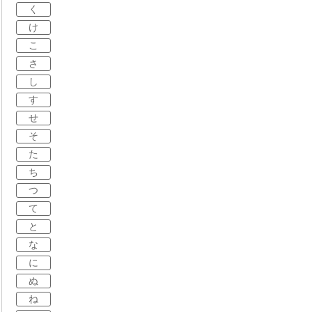
く
け
こ
さ
し
す
せ
そ
た
ち
つ
て
と
な
に
ぬ
ね