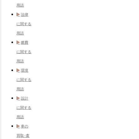
用語
法律
に関する
用語
燃費
に関する
用語
環境
に関する
用語
設計
に関する
用語
車の
買取･査