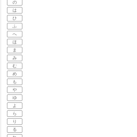
の
は
ひ
ふ
へ
ほ
ま
み
む
め
も
や
ゆ
よ
ら
り
る