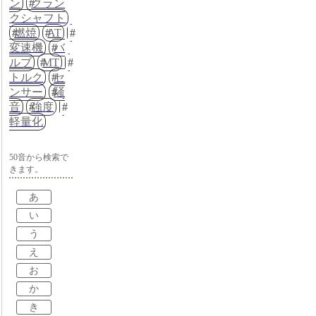
ン
クラン
クシャフト
燃焼
AT
変速機
バ
ルブ
MT
トルク
セ
ンサー
騒
音
強度
軽量化
50音から検索で
きます。
あ
い
う
え
お
か
き