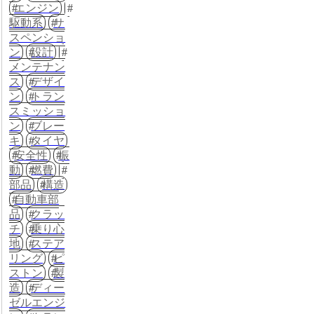
エンジン
駆動系
サ
スペンショ
ン
設計
メンテナン
ス
デザイ
ン
トラン
スミッショ
ン
ブレー
キ
タイヤ
安全性
振
動
燃費
部品
構造
自動車部
品
クラッ
チ
乗り心
地
ステア
リング
ピ
ストン
製
造
ディー
ゼルエンジ