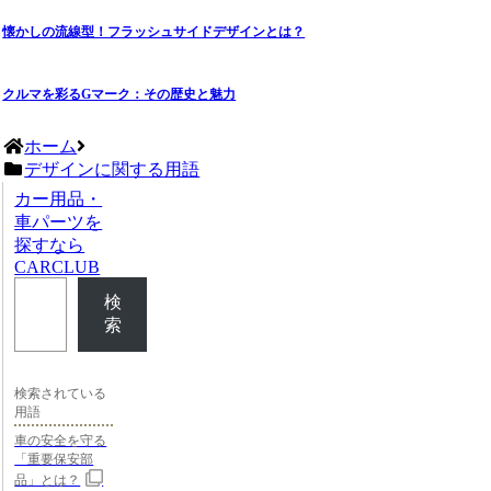
懐かしの流線型！フラッシュサイドデザインとは？
クルマを彩るGマーク：その歴史と魅力
ホーム
デザインに関する用語
カー用品・
車パーツを
探すなら
CARCLUB
検
索
検索されている
用語
車の安全を守る
「重要保安部
品」とは？