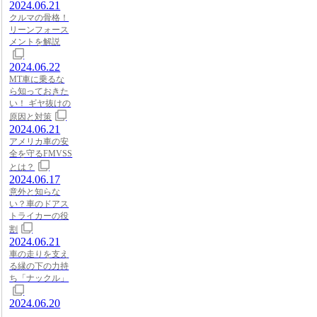
2024.06.21
クルマの骨格！
リーンフォース
メントを解説
2024.06.22
MT車に乗るな
ら知っておきた
い！ ギヤ抜けの
原因と対策
2024.06.21
アメリカ車の安
全を守るFMVSS
とは？
2024.06.17
意外と知らな
い？車のドアス
トライカーの役
割
2024.06.21
車の走りを支え
る縁の下の力持
ち「ナックル」
2024.06.20