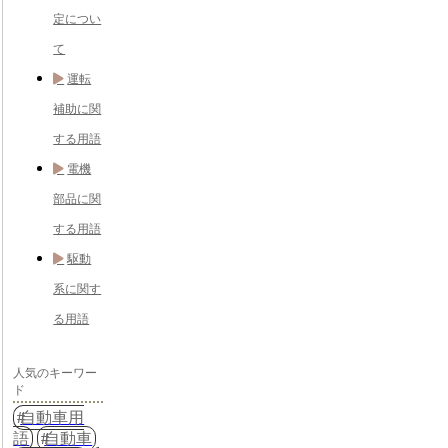
定につい
て
運転
補助に関
する用語
電機
部品に関
する用語
駆動
系に関す
る用語
人気のキーワー
ド
自動車用
語
自動車