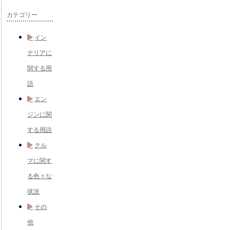
カテゴリー
イン
テリアに
関する用
語
エン
ジンに関
する用語
クル
マに関す
る色々な
状況
その
他