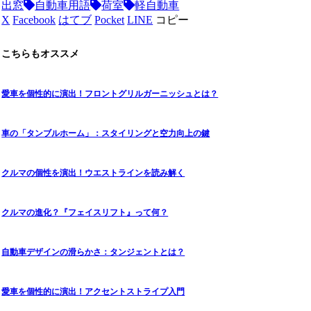
出窓
自動車用語
荷室
軽自動車
X
Facebook
はてブ
Pocket
LINE
コピー
こちらもオススメ
愛車を個性的に演出！フロントグリルガーニッシュとは？
車の「タンブルホーム」：スタイリングと空力向上の鍵
クルマの個性を演出！ウエストラインを読み解く
クルマの進化？『フェイスリフト』って何？
自動車デザインの滑らかさ：タンジェントとは？
愛車を個性的に演出！アクセントストライプ入門