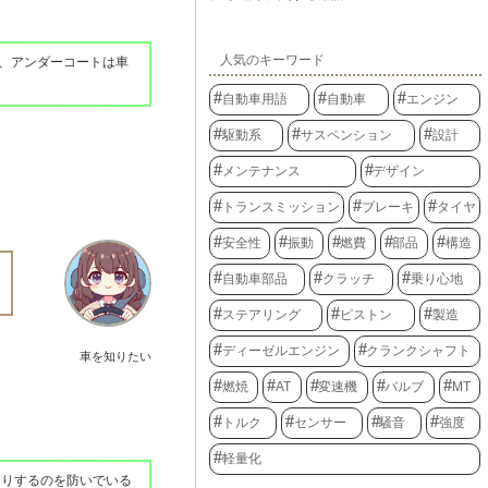
人気のキーワード
、アンダーコートは車
自動車用語
自動車
エンジン
駆動系
サスペンション
設計
メンテナンス
デザイン
トランスミッション
ブレーキ
タイヤ
安全性
振動
燃費
部品
構造
自動車部品
クラッチ
乗り心地
ステアリング
ピストン
製造
ディーゼルエンジン
クランクシャフト
車を知りたい
燃焼
AT
変速機
バルブ
MT
トルク
センサー
騒音
強度
軽量化
たりするのを防いでいる