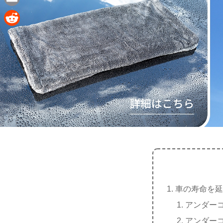
e
a
E
c
m
R
e
a
e
b
i
d
o
l
d
o
i
k
t
車の寿命を
アンダー
アンダー