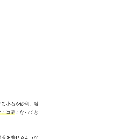
げる小石や砂利、融
常に重要
になってき
護服を着せるような