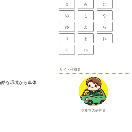
ま
み
む
め
も
や
ゆ
よ
ら
り
る
れ
ろ
わ
サイト作成者
過酷な環境から車体
クルマの研究者