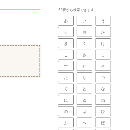
50音から検索できます。
あ
い
う
え
お
か
き
く
け
こ
さ
し
す
せ
そ
た
ち
つ
て
と
な
に
ぬ
ね
の
は
ひ
ふ
へ
ほ