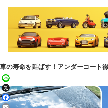
車の寿命を延ばす！アンダーコート
L
i
X
n
F