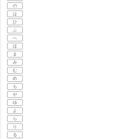
の
は
ひ
ふ
へ
ほ
ま
み
む
め
も
や
ゆ
よ
ら
り
る