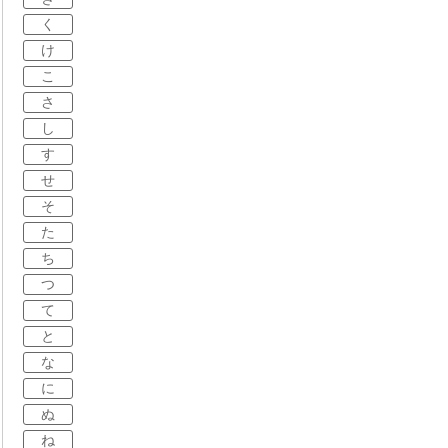
く
け
こ
さ
し
す
せ
そ
た
ち
つ
て
と
な
に
ぬ
ね