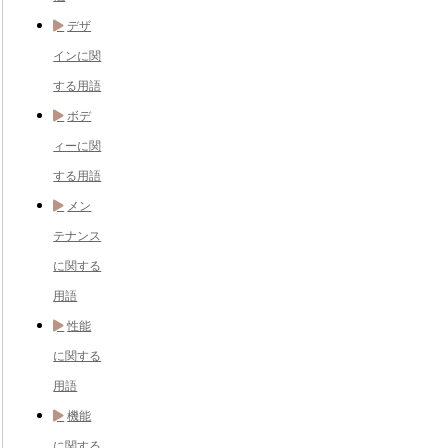
デザ
インに関
する用語
ボデ
ィーに関
する用語
メン
テナンス
に関する
用語
性能
に関する
用語
機能
に関する