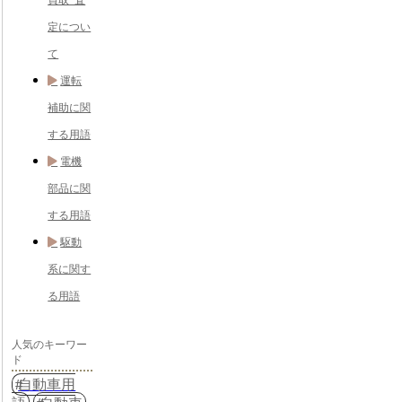
買取･査
定につい
て
運転
補助に関
する用語
電機
部品に関
する用語
駆動
系に関す
る用語
人気のキーワー
ド
自動車用