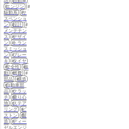
語
自動車
エンジン
駆動系
サ
スペンショ
ン
設計
メンテナン
ス
デザイ
ン
トラン
スミッショ
ン
ブレー
キ
タイヤ
安全性
振
動
燃費
部品
構造
自動車部
品
クラッ
チ
乗り心
地
ステア
リング
ピ
ストン
製
造
ディー
ゼルエンジ