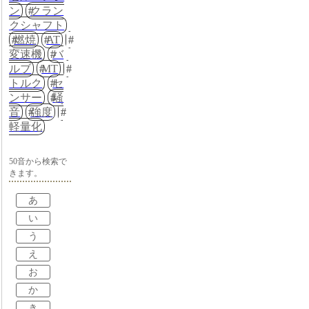
ン
クラン
クシャフト
燃焼
AT
変速機
バ
ルブ
MT
トルク
セ
ンサー
騒
音
強度
軽量化
50音から検索で
きます。
あ
い
う
え
お
か
き