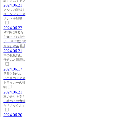
品」とは？
2024.06.21
クルマの骨格！
リーンフォース
メントを解説
2024.06.22
MT車に乗るな
ら知っておきた
い！ ギヤ抜けの
原因と対策
2024.06.21
車の吸気負圧：
仕組みと活用法
2024.06.17
意外と知らな
い？車のドアス
トライカーの役
割
2024.06.21
車の走りを支え
る縁の下の力持
ち「ナックル」
2024.06.20