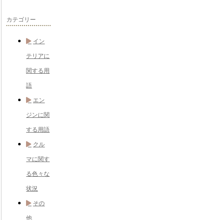
カテゴリー
イン
テリアに
関する用
語
エン
ジンに関
する用語
クル
マに関す
る色々な
状況
その
他