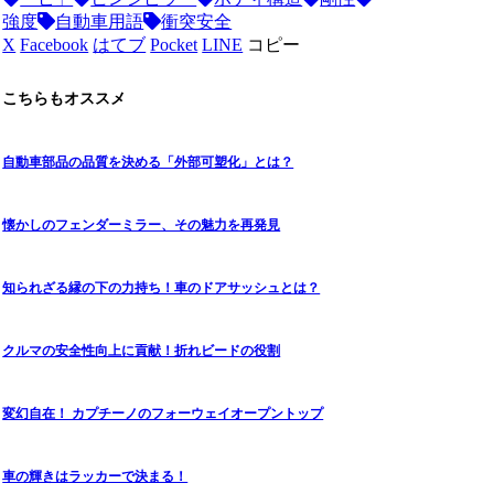
強度
自動車用語
衝突安全
X
Facebook
はてブ
Pocket
LINE
コピー
こちらもオススメ
自動車部品の品質を決める「外部可塑化」とは？
懐かしのフェンダーミラー、その魅力を再発見
知られざる縁の下の力持ち！車のドアサッシュとは？
クルマの安全性向上に貢献！折れビードの役割
変幻自在！ カプチーノのフォーウェイオープントップ
車の輝きはラッカーで決まる！